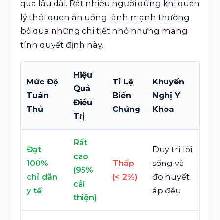
quả lâu dài. Rất nhiều người dùng khi quản
lý thói quen ăn uống lành mạnh thường
bỏ qua những chi tiết nhỏ nhưng mang
tính quyết định này.
Hiệu
Mức Độ
Tỉ Lệ
Khuyến
Quả
Tuân
Biến
Nghị Y
Điều
Thủ
Chứng
Khoa
Trị
Rất
Đạt
Duy trì lối
cao
100%
Thấp
sống và
(95%
chỉ dẫn
(< 2%)
đo huyết
cải
y tế
áp đều
thiện)