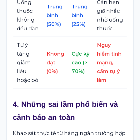
Uống
Cần hẹn
Trung
Trung
thuốc
giờ nhắc
bình
bình
không
nhở uống
(50%)
(25%)
đều đặn
thuốc
Tự ý
Nguy
tăng
Không
Cực kỳ
hiểm tính
giảm
đạt
cao (>
mạng,
liều
(0%)
70%)
cấm tự ý
hoặc bỏ
làm
4. Những sai lầm phổ biến và
cảnh báo an toàn
Khảo sát thực tế từ hàng ngàn trường hợp