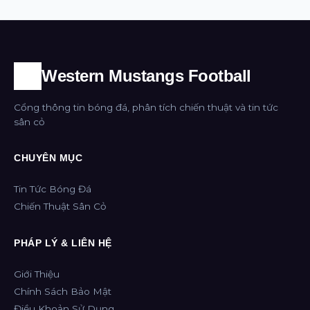
Western Mustangs Football
Cổng thông tin bóng đá, phân tích chiến thuật và tin tức
sân cỏ
CHUYÊN MỤC
Tin Tức Bóng Đá
Chiến Thuật Sân Cỏ
PHÁP LÝ & LIÊN HỆ
Giới Thiệu
Chính Sách Bảo Mật
Điều Khoản Sử Dụng