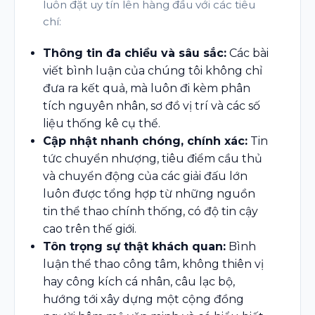
luôn đặt uy tín lên hàng đầu với các tiêu
chí:
Thông tin đa chiều và sâu sắc:
Các bài
viết bình luận của chúng tôi không chỉ
đưa ra kết quả, mà luôn đi kèm phân
tích nguyên nhân, sơ đồ vị trí và các số
liệu thống kê cụ thể.
Cập nhật nhanh chóng, chính xác:
Tin
tức chuyển nhượng, tiêu điểm cầu thủ
và chuyển động của các giải đấu lớn
luôn được tổng hợp từ những nguồn
tin thể thao chính thống, có độ tin cậy
cao trên thế giới.
Tôn trọng sự thật khách quan:
Bình
luận thể thao công tâm, không thiên vị
hay công kích cá nhân, câu lạc bộ,
hướng tới xây dựng một cộng đồng