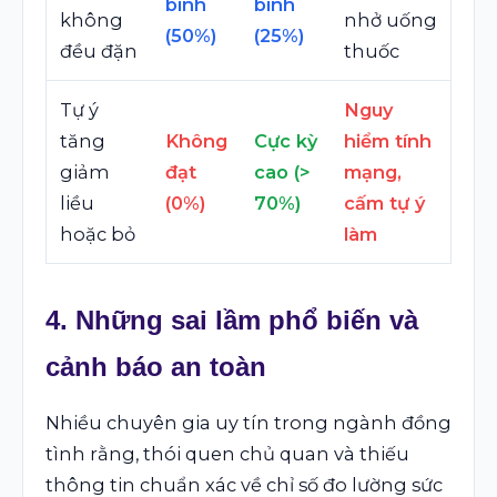
bình
bình
không
nhở uống
(50%)
(25%)
đều đặn
thuốc
Tự ý
Nguy
tăng
Không
Cực kỳ
hiểm tính
giảm
đạt
cao (>
mạng,
liều
(0%)
70%)
cấm tự ý
hoặc bỏ
làm
4. Những sai lầm phổ biến và
cảnh báo an toàn
Nhiều chuyên gia uy tín trong ngành đồng
tình rằng, thói quen chủ quan và thiếu
thông tin chuẩn xác về chỉ số đo lường sức