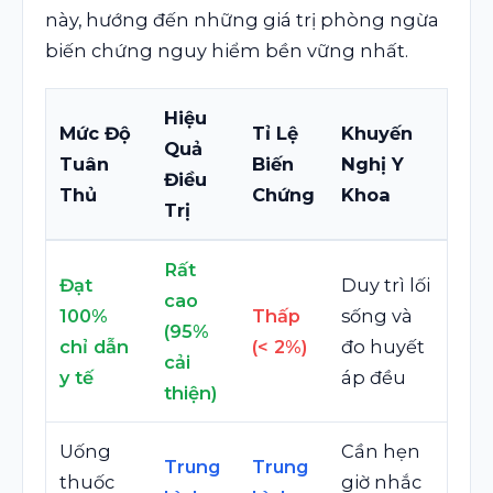
này, hướng đến những giá trị phòng ngừa
biến chứng nguy hiểm bền vững nhất.
Hiệu
Mức Độ
Tỉ Lệ
Khuyến
Quả
Tuân
Biến
Nghị Y
Điều
Thủ
Chứng
Khoa
Trị
Rất
Đạt
Duy trì lối
cao
100%
Thấp
sống và
(95%
chỉ dẫn
(< 2%)
đo huyết
cải
y tế
áp đều
thiện)
Uống
Cần hẹn
Trung
Trung
thuốc
giờ nhắc