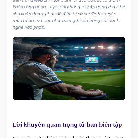
khảo cộng đồng. Tuyệt đối không tự ý áp dụng thay thế
cho chẩn đoán, phác đồ điều trị và chỉ định chuyên
môn từ bác sĩ hoặc nhân viên y tế có chứng chỉ hành
nghề hợp pháp.
Lời khuyên quan trọng từ ban biên tập